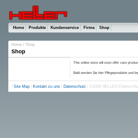
Home
Produkte
Kundenservice
Firma
Shop
Home
/ Shop
Shop
This online store will soon offer care prod
Bald werden Sie hier Pflegeprodukte und be
|
Site Map
|
Kontakt zu uns
|
Datenschutz
| ©2005 HELLER Elektro-H