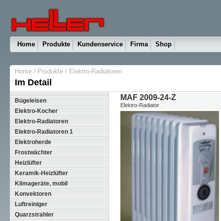
Home
Produkte
Kundenservice
Firma
Shop
Home
/
Produkte
/
Elektro-Radiatoren
Im Detail
MAF 2009-24-Z
Bügeleisen
Elektro-Radiator
Elektro-Kocher
Elektro-Radiatoren
Elektro-Radiatoren 1
Elektroherde
Frostwächter
Heizlüfter
Keramik-Heizlüfter
Klimageräte, mobil
Konvektoren
Luftreiniger
Quarzstrahler